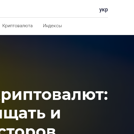
укр
Криптовалюта
Индексы
криптовалют:
ищать и
сторов