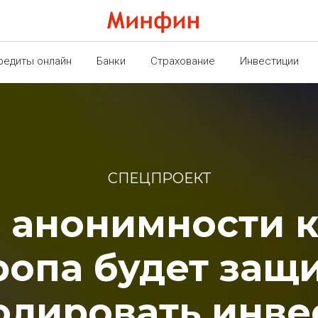
редиты онлайн
Банки
Страхование
Инвестиции
СПЕЦПРОЕКТ
 анонимности 
ропа будет защ
олировать инве