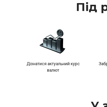
Під 
Дізнатися актуальний курс
Заб
валют
У 