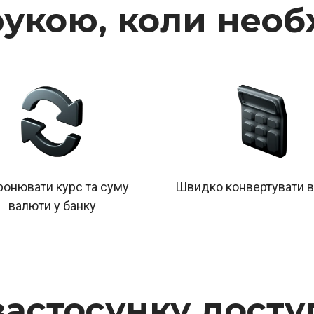
рукою, коли необ
ронювати курс та суму
Швидко конвертувати 
валюти у банку
застосунку досту