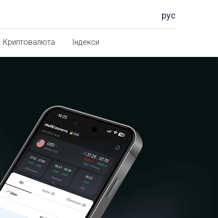
рус
Криптовалюта
Індекси