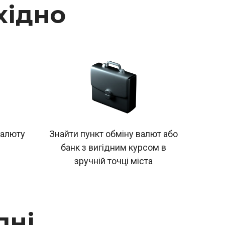
хідно
валюту
Знайти пункт обміну валют або
банк з вигідним курсом в
зручній точці міста
пні