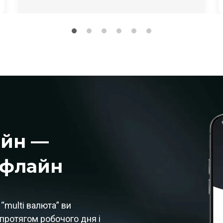
айн —
офлайн
“multi валюта” ви
протягом робочого дня і