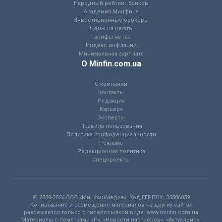
Народный рейтинг банков
Академия Минфина
Инвестиционные брокеры
Цены на нефть
Тарифы на газ
Индекс инфляции
Минимальная зарплата
О Minfin.com.ua
О компании
Контакты
Редакция
Карьера
Эксперты
Правила пользования
Политика конфиденциальности
Реклама
Редакционная политика
Спецпроекты
© 2008-2026 ООО «МинфинМедиа». Код ЕГРПОУ: 35506859
Копирование и размещение материалов на других сайтах
разрешается только с гиперссылкой вида: www.minfin.com.ua
Материалы с пометками «Р», «Новости партнёров», «Актуально»,