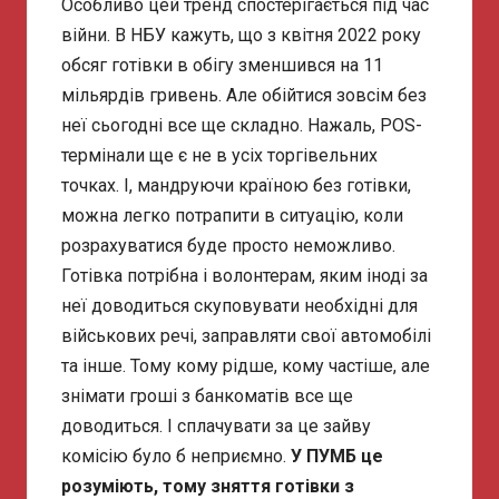
Особливо цей тренд спостерігається під час
війни. В НБУ кажуть, що з квітня 2022 року
обсяг готівки в обігу зменшився на 11
мільярдів гривень. Але обійтися зовсім без
неї сьогодні все ще складно. Нажаль, POS-
термінали ще є не в усіх торгівельних
точках. І, мандруючи країною без готівки,
можна легко потрапити в ситуацію, коли
розрахуватися буде просто неможливо.
Готівка потрібна і волонтерам, яким іноді за
неї доводиться скуповувати необхідні для
військових речі, заправляти свої автомобілі
та інше. Тому кому рідше, кому частіше, але
знімати гроші з банкоматів все ще
доводиться. І сплачувати за це зайву
комісію було б неприємно.
У ПУМБ це
розуміють, тому зняття готівки з