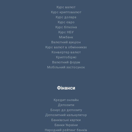
Курс валют
Курс криптовалют
Курс долара
Курс євро
Курс біткоїна
Курс НБУ
Міжбанк
Валютний аукціон
Курс валют в обмінниках
Конвертер валют
Криптобіржі
Валютний форум
Мобільний застосунок
Фінанси
Кредит онлайн
Депозити
Бонус до депозиту
Депозитний калькулятор
Банківські картки
Банки України
Народний рейтинг банків