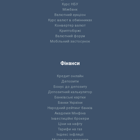
Курс НБУ
Міжбанк
Валютний аукціон
Курс валют в обмінниках
Конвертер валют
Криптобіржі
Валютний форум
Мобільний застосунок
Фінанси
Кредит онлайн
Депозити
Бонус до депозиту
Депозитний калькулятор
Банківські картки
Банки України
Народний рейтинг банків
Академія Мінфіна
Інвестиційні брокери
Ціни на нафту
Тарифи на газ
Індекс інфляції
Мінімальна зарплата