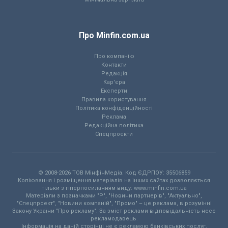
Про Minfin.com.ua
Про компанію
Контакти
Редакція
Кар'єра
Експерти
Правила користування
Політика конфіденційності
Реклама
Редакційна політика
Спецпроєкти
© 2008-2026 ТОВ МiнфiнМедiа. Код ЄДРПОУ: 35506859
Копіювання і розміщення матеріалів на інших сайтах дозволяється
тільки з гіперпосиланням виду: www.minfin.com.ua
Матеріали з позначками "Р", "Новини партнерів", "Актуально",
"Спецпроект", "Новини компаній", "Промо" – це реклама, в розумінні
Закону України "Про рекламу". За зміст реклами відповідальність несе
рекламодавець.
Інформація на даній сторінці не є рекламою банківських послуг.